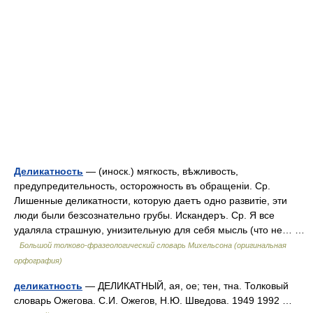
Деликатность
— (иноск.) мягкость, вѣжливость,
предупредительность, осторожность въ обращеніи. Ср.
Лишенные деликатности, которую даетъ одно развитіе, эти
люди были безсознательно грубы. Искандеръ. Ср. Я все
удаляла страшную, унизительную для себя мысль (что не… …
Большой толково-фразеологический словарь Михельсона (оригинальная
орфография)
деликатность
— ДЕЛИКАТНЫЙ, ая, ое; тен, тна. Толковый
словарь Ожегова. С.И. Ожегов, Н.Ю. Шведова. 1949 1992 …