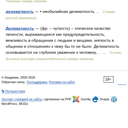
Толковый словарь Ожегова
деликатность
— • необычайная деликатность …
Словарь
русской идиоматики
Деликатность
— (фр. – чуткость) – этическое качество
личности, выражающееся как предупредительность,
вежливость в обращении с людьми и вещами, мягкость в
общении и отношениях к чему бы то ни было. Деликатность
основывается на глубоком уважении к человеку,… …
Основы
духовной культуры (энциклопедический словарь педагога)
© Академик, 2000-2026
18+
Обратная связь:
Техподдержка
,
Реклама на сайте
👣 Путешествия
Экспорт словарей на сайты
, сделанные на PHP,
Joomla,
Drupal,
WordPress, MODx.