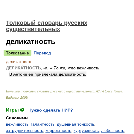
Толковый словарь русских
существительных
деликатность
Толкование
Перевод
деликатность
ДЕЛИКА́ТНОСТЬ
, -и,
ж
То же, что
вежливость.
В Антоне ее привлекала деликатность.
Большой толковый словарь русских существительных. АСТ-Пресс Книга
.
Бабенко
.
2009
.
Игры ⚽
Нужно сделать НИР?
Синонимы
:
вежливость
,
галантность
,
душевная тонкость
,
затруднительность
,
корректность
,
куртуазность
,
любезность
,