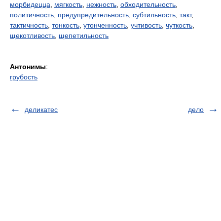
морбидецца
,
мягкость
,
нежность
,
обходительность
,
политичность
,
предупредительность
,
субтильность
,
такт
,
тактичность
,
тонкость
,
утонченность
,
учтивость
,
чуткость
,
щекотливость
,
щепетильность
Антонимы
:
грубость
деликатес
дело